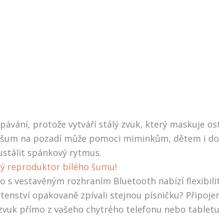
vání, protože vytváří stálý zvuk, který maskuje ost
álý šum na pozadí může pomoci miminkům, dětem i do
ustálit spánkový rytmus.
ný reproduktor bílého šumu!
 vestavěným rozhraním Bluetooth nabízí flexibilit
ěhotenství opakovaně zpívali stejnou písničku? Připo
zvuk přímo z vašeho chytrého telefonu nebo table