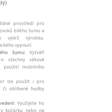
dý)
klidné prostředí pro
a zvuků bílého šumu a
ou výdrž výrobku.
ického vypnutí.
lého šumu:
Vytváří
ro všechny věkové
i použití mobilního
r lze použít i pro
 či oblíbené hudby
vedení:
Využijete ho
 v kočárku nebo na