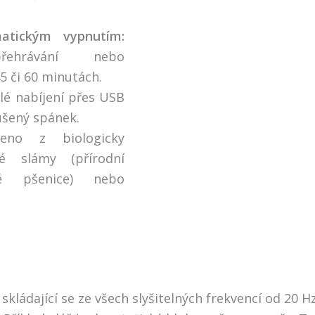
tickým vypnutím:
řehrávání nebo
5 či 60 minutách.
lé nabíjení přes USB
rušený spánek.
no z biologicky
é slámy (přírodní
bě pšenice) nebo
kládající se ze všech slyšitelných frekvencí od 20 Hz 