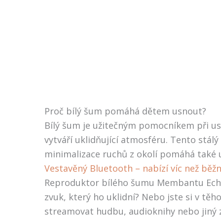
Proč bílý šum pomáhá dětem usnout?
Bílý šum je užitečným pomocníkem při uspá
vytváří uklidňující atmosféru. Tento st
minimalizace ruchů z okolí pomáhá také 
Vestavěný Bluetooth – nabízí víc než běž
Reproduktor bílého šumu Membantu Echo s
zvuk, který ho uklidní? Nebo jste si v t
streamovat hudbu, audioknihy nebo jiný 