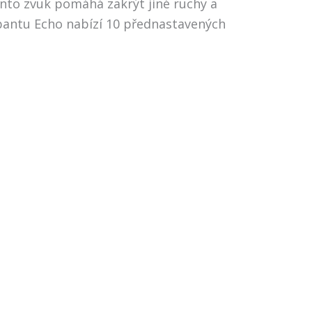
 Tento zvuk pomáhá zakrýt jiné ruchy a
mbantu Echo nabízí 10 přednastavených