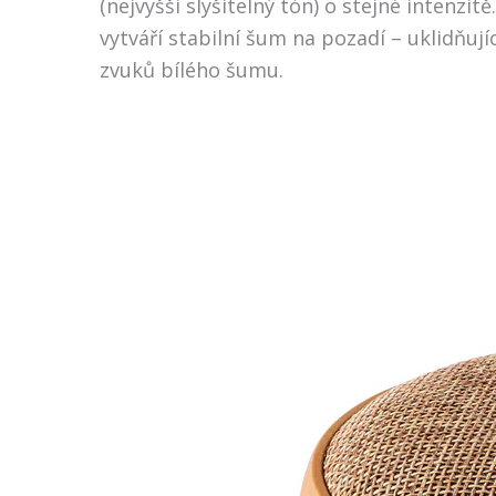
(nejvyšší slyšitelný tón) o stejné intenzi
vytváří stabilní šum na pozadí – uklidň
zvuků bílého šumu.