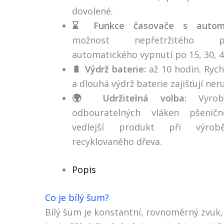
dovolené.
⌛ Funkce časovače s automa
možnost nepřetržitého p
automatického vypnutí po 15, 30, 4
🔋 Výdrž baterie:
až 10 hodin. Rych
a dlouhá výdrž baterie zajišťují ne
🌍 Udržitelná volba:
Vyrobe
odbouratelných vláken pšeničn
vedlejší produkt při výro
recyklovaného dřeva.
Popis
Co je bílý šum?
Bílý šum je konstantní, rovnoměrný zvuk, s