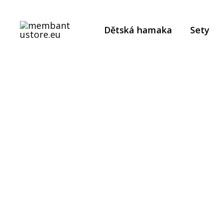
Přeskočit
na
Dětská hamaka
Sety
obsah