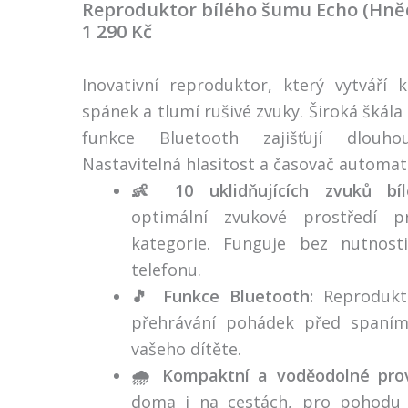
Reproduktor bílého šumu Echo (Hně
1 290 Kč
Inovativní reproduktor, který vytváří 
spánek a tlumí rušivé zvuky. Široká škál
funkce Bluetooth zajišťují dlouh
Nastavitelná hlasitost a časovač automat
👶 10 uklidňujících zvuků bí
optimální zvukové prostředí p
kategorie. Funguje bez nutnost
telefonu.
🎵 Funkce Bluetooth:
Reprodukto
přehrávání pohádek před spaním
vašeho dítěte.
🌧️ Kompaktní a voděodolné pro
doma i na cestách, pro pohodu