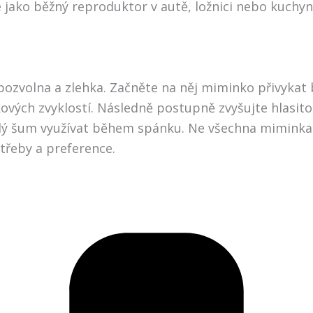
ako běžný reproduktor v autě, ložnici nebo kuchyni.
pozvolna a zlehka. Začněte na něj miminko přivykat 
kových zvyklostí. Následně postupně zvyšujte hlasit
ílý šum využívat během spánku. Ne všechna miminka r
otřeby a preference.