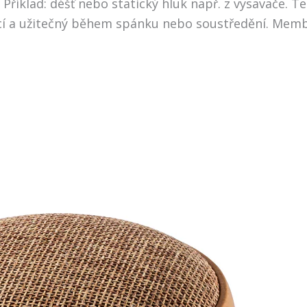
tě. Příklad: déšť nebo statický hluk např. z vysavače.
ující a užitečný během spánku nebo soustředění. Me